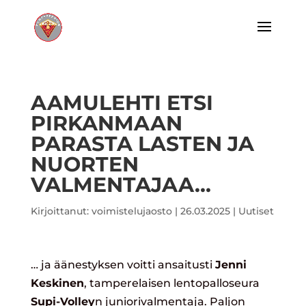
AAMULEHTI ETSI
PIRKANMAAN
PARASTA LASTEN JA
NUORTEN
VALMENTAJAA…
Kirjoittanut:
voimistelujaosto
|
26.03.2025
|
Uutiset
… ja äänestyksen voitti ansaitusti
Jenni
Keskinen
, tamperelaisen lentopalloseura
Supi-Vo
lley
n juniorivalmentaja. Paljon