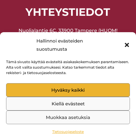
YHTEYSTIEDOT
Nuolialantie 6C, 33900 Tampere (HUOM!
Sisäänkäynti sisäpihan puolelta!)
Hallinnoi evästeiden
suostumusta
Joukkuevoimistelu ja harrasteliikunta
(lapset ja aikuiset) 045-2075377
Tämä sivusto käyttää evästeitä asiakaskokemuksen parantamiseen.
Alta voit valita suostumuksesi. Katso tarkemmat tiedot alta
Lentopallo 0400-594880
rekisteri- ja tietosuojaselosteesta.
Hyväksy kaikki
Kiellä evästeet
Rantaperkiön Isku © 2023 | WordPress-kotisivut:
Muokkaa asetuksia
Mainostoimisto Sitrusmedia Oy
Tietosuojaseloste