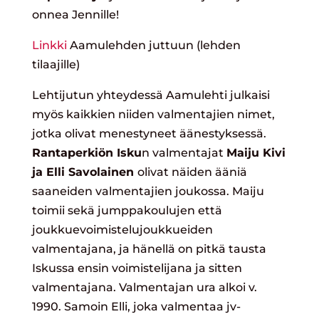
onnea Jennille!
Linkki
Aamulehden juttuun (lehden
tilaajille)
Lehtijutun yhteydessä Aamulehti julkaisi
myös kaikkien niiden valmentajien nimet,
jotka olivat menestyneet äänestyksessä.
Rantaperkiön Isku
n valmentajat
Maiju Kivi
ja Elli Savolainen
olivat näiden ääniä
saaneiden valmentajien joukossa. Maiju
toimii sekä jumppakoulujen että
joukkuevoimistelujoukkueiden
valmentajana, ja hänellä on pitkä tausta
Iskussa ensin voimistelijana ja sitten
valmentajana. Valmentajan ura alkoi v.
1990. Samoin Elli, joka valmentaa jv-