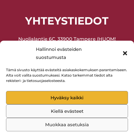
YHTEYSTIEDOT
Nuolialantie 6C, 33900 Tampere (HUOM!
Sisäänkäynti sisäpihan puolelta!)
Hallinnoi evästeiden
suostumusta
Joukkuevoimistelu ja harrasteliikunta
(lapset ja aikuiset) 045-2075377
Tämä sivusto käyttää evästeitä asiakaskokemuksen parantamiseen.
Alta voit valita suostumuksesi. Katso tarkemmat tiedot alta
Lentopallo 0400-594880
rekisteri- ja tietosuojaselosteesta.
Hyväksy kaikki
Kiellä evästeet
Rantaperkiön Isku © 2023 | WordPress-kotisivut:
Muokkaa asetuksia
Mainostoimisto Sitrusmedia Oy