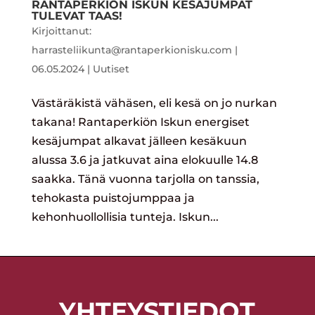
RANTAPERKIÖN ISKUN KESÄJUMPAT
TULEVAT TAAS!
Kirjoittanut:
harrasteliikunta@rantaperkionisku.com
|
06.05.2024
|
Uutiset
Västäräkistä vähäsen, eli kesä on jo nurkan
takana! Rantaperkiön Iskun energiset
kesäjumpat alkavat jälleen kesäkuun
alussa 3.6 ja jatkuvat aina elokuulle 14.8
saakka. Tänä vuonna tarjolla on tanssia,
tehokasta puistojumppaa ja
kehonhuollollisia tunteja. Iskun...
YHTEYSTIEDOT