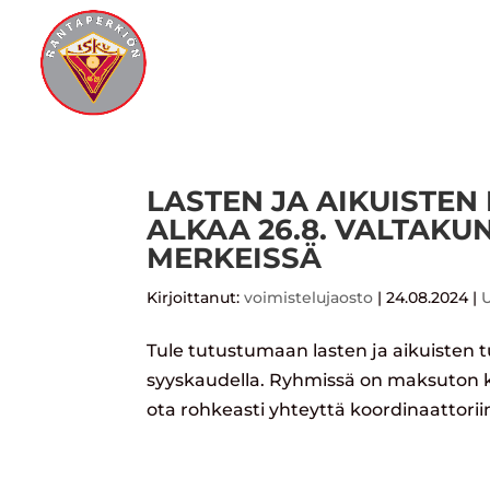
S
LASTEN JA AIKUISTE
ALKAA 26.8. VALTAKU
MERKEISSÄ
Kirjoittanut:
voimistelujaosto
|
24.08.2024
|
U
Tule tutustumaan lasten ja aikuisten
syyskaudella. Ryhmissä on maksuton ko
ota rohkeasti yhteyttä koordinaattoriim