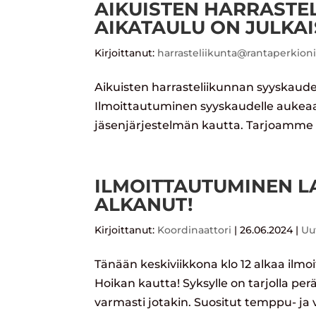
AIKUISTEN HARRASTE
AIKATAULU ON JULKA
Kirjoittanut:
harrasteliikunta@rantaperkion
Aikuisten harrasteliikunnan syyskaude
Ilmoittautuminen syyskaudelle aukeaa
jäsenjärjestelmän kautta. Tarjoamme tu
ILMOITTAUTUMINEN L
ALKANUT!
Kirjoittanut:
Koordinaattori
|
26.06.2024
|
Uu
Tänään keskiviikkona klo 12 alkaa ilm
Hoikan kautta! Syksylle on tarjolla perät
varmasti jotakin. Suositut temppu- ja v