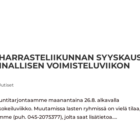
EURA
LAJIT
AJANKOHTAISTA
ILMOITT
N HARRASTELIIKUNNAN SYYSKAUS
NNALLISEN VOIMISTELUVIIKON
utiset
 tuntitarjontaamme maanantaina 26.8. alkavalla
keiluviikko. Muutamissa lasten ryhmissä on vielä tilaa
me (puh. 045-2075377), jolta saat lisätietoa....