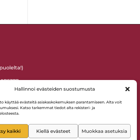
uolelta!)
-2075377
Hallinnoi evästeiden suostumusta
to käyttää evästeitä asiakaskokemuksen parantamiseen. Alta voit
tumuksesi. Katso tarkemmat tiedot alta rekisteri- ja
elosteesta.
sy kaikki
Kiellä evästeet
Muokkaa asetuksia
 Oy