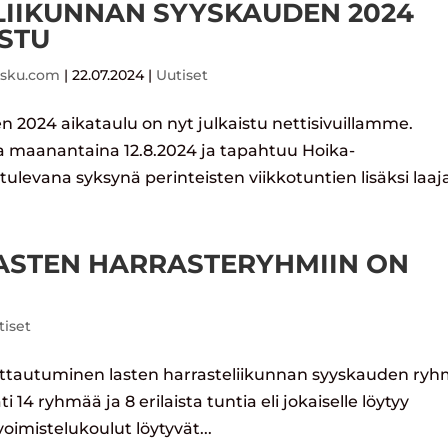
LIIKUNNAN SYYSKAUDEN 2024
ISTU
isku.com
|
22.07.2024
|
Uutiset
n 2024 aikataulu on nyt julkaistu nettisivuillamme.
 maanantaina 12.8.2024 ja tapahtuu Hoika-
levana syksynä perinteisten viikkotuntien lisäksi laaja
ASTEN HARRASTERYHMIIN ON
tiset
oittautuminen lasten harrasteliikunnan syyskauden ryh
i 14 ryhmää ja 8 erilaista tuntia eli jokaiselle löytyy
oimistelukoulut löytyvät...