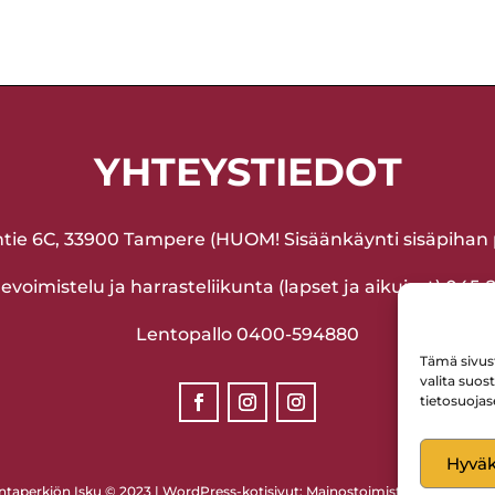
YHTEYSTIEDOT
ntie 6C, 33900 Tampere (HUOM! Sisäänkäynti sisäpihan p
voimistelu ja harrasteliikunta (lapset ja aikuiset) 045
Lentopallo 0400-594880
Tämä sivus
valita suos
tietosuojas
Hyväk
ntaperkiön Isku © 2023 | WordPress-kotisivut:
Mainostoimisto Sitrusmedia