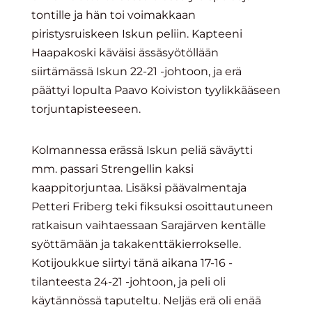
tontille ja hän toi voimakkaan
piristysruiskeen Iskun peliin. Kapteeni
Haapakoski käväisi ässäsyötöllään
siirtämässä Iskun 22-21 -johtoon, ja erä
päättyi lopulta Paavo Koiviston tyylikkääseen
torjuntapisteeseen.
Kolmannessa erässä Iskun peliä säväytti
mm. passari Strengellin kaksi
kaappitorjuntaa. Lisäksi päävalmentaja
Petteri Friberg teki fiksuksi osoittautuneen
ratkaisun vaihtaessaan Sarajärven kentälle
syöttämään ja takakenttäkierrokselle.
Kotijoukkue siirtyi tänä aikana 17-16 -
tilanteesta 24-21 -johtoon, ja peli oli
käytännössä taputeltu. Neljäs erä oli enää