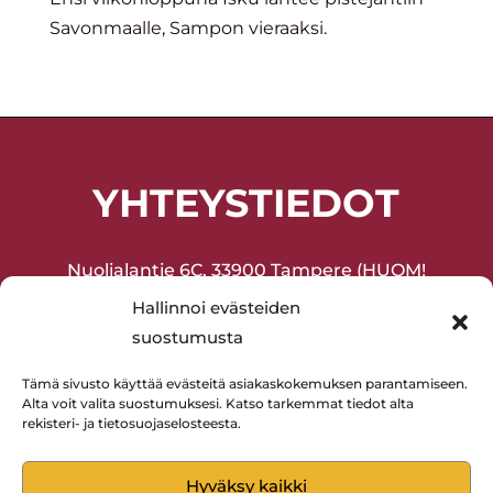
Savonmaalle, Sampon vieraaksi.
YHTEYSTIEDOT
Nuolialantie 6C, 33900 Tampere (HUOM!
Sisäänkäynti sisäpihan puolelta!)
Hallinnoi evästeiden
suostumusta
Joukkuevoimistelu ja harrasteliikunta
(lapset ja aikuiset) 045-2075377
Tämä sivusto käyttää evästeitä asiakaskokemuksen parantamiseen.
Alta voit valita suostumuksesi. Katso tarkemmat tiedot alta
Lentopallo 0400-594880
rekisteri- ja tietosuojaselosteesta.
Hyväksy kaikki