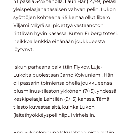
41 passia 54% teholla. Lauri Bär (14/+9) pelasi
yleispelaajana tasaisen vahvan pelin. Lukon
syöttöjen kohteena 45 kertaa ollut libero
Viljami Mäyrä sai pidettyä vastaanoton
riittävän hyvin kasassa. Kuten Friberg totesi,
heikkoa lenkkiä ei tänään joukkueesta
löytynyt.
Iskun parhaana palkittiin Fiykov, Luja-
Lukolta puolestaan Jarno Koivuniemi. Hän
oli passarin toimiensa ohella joukkueensa
plusmiinus-tilaston ykkönen (7/+5), yhdessä
keskipelaaja Lehtilän (9/+5) kanssa. Tämä
tilasto kuvastaa sitä, kuinka Lukon
(laita)hyökkäyspeli hiipui virheisiin.
Ensi viikonloppuna Isku lähtee pistejahtiin