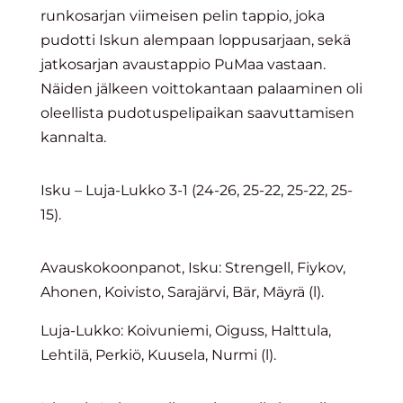
runkosarjan viimeisen pelin tappio, joka
pudotti Iskun alempaan loppusarjaan, sekä
jatkosarjan avaustappio PuMaa vastaan.
Näiden jälkeen voittokantaan palaaminen oli
oleellista pudotuspelipaikan saavuttamisen
kannalta.
Isku – Luja-Lukko 3-1 (24-26, 25-22, 25-22, 25-
15).
Avauskokoonpanot, Isku: Strengell, Fiykov,
Ahonen, Koivisto, Sarajärvi, Bär, Mäyrä (l).
Luja-Lukko: Koivuniemi, Oiguss, Halttula,
Lehtilä, Perkiö, Kuusela, Nurmi (l).