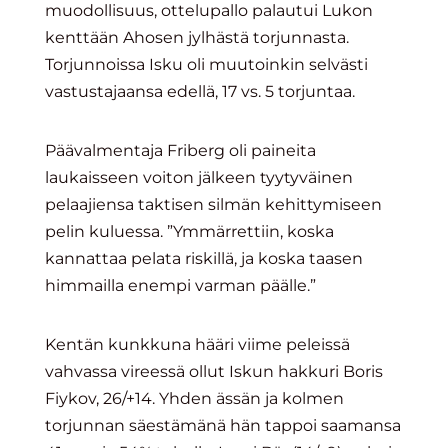
muodollisuus, ottelupallo palautui Lukon
kenttään Ahosen jylhästä torjunnasta.
Torjunnoissa Isku oli muutoinkin selvästi
vastustajaansa edellä, 17 vs. 5 torjuntaa.
Päävalmentaja Friberg oli paineita
laukaisseen voiton jälkeen tyytyväinen
pelaajiensa taktisen silmän kehittymiseen
pelin kuluessa. ”Ymmärrettiin, koska
kannattaa pelata riskillä, ja koska taasen
himmailla enempi varman päälle.”
Kentän kunkkuna hääri viime peleissä
vahvassa vireessä ollut Iskun hakkuri Boris
Fiykov, 26/+14. Yhden ässän ja kolmen
torjunnan säestämänä hän tappoi saamansa