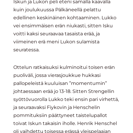
Iskun ja Lukon peli eteni samalla kaavalla
kuin joulukuussa Pälkäneellä pelattu
edellinen keskinäinen kohtaaminen. Lukko
vei ensimmäisen erän niukasti, sitten Isku
voitti kaksi seuraavaa tasaista erää, ja
viimeinen erä meni Lukon sulamista
seuratessa.
Ottelun ratkaisuksi kulminoitui toisen erän
puoliväli, jossa vierasjoukkue hukkasi
pallopeleistä kuuluisan ”momentumin”
johtaessaan erää jo 13-18. Sitten Strengellin
syöttövuorolla Lukko teki ensin pari virhettä,
ja seuraavaksi Fiykovin ja Henschelin
pommituksiin päättyneet taistelupallot
toivat Iskun takaisin iholle. Henrik Henschel
oli vaihdettu toisessa erässä yleispelaajan