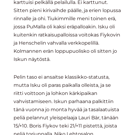
karttuisi pelkällä pelailulla. Ei karttunut.
Sitten pieni kirivaihde päälle, ja erien lopussa
rinnalle ja ohi. Tiukimmille meni toinen erä,
jossa PuMalla oli kaksi eräpalloakin. Isku oli
kuitenkin ratkaisupalloissa voitokas Fiykovin
ja Henschelin vahvalla verkkopelillä.
Kolmannen erän loppupuolisko oli sitten jo
Iskun näytöstä.
Pelin taso ei ansaitse klassikko-statusta,
mutta Isku oli paras paikalla olleista, ja se
riitti voittoon ja lohkon kärkipaikan
vahvistamiseen. Iskun parhaana palkittiin
tänä vuonna jo monta hyvää ja tasalaatuista
peliä pelannut yleispelaaja Lauri Bär, tänään
15/+10. Boris Fiykov teki 21/+11 pistettä, joista
neljä torjunnalla. Niko Lehtosalon