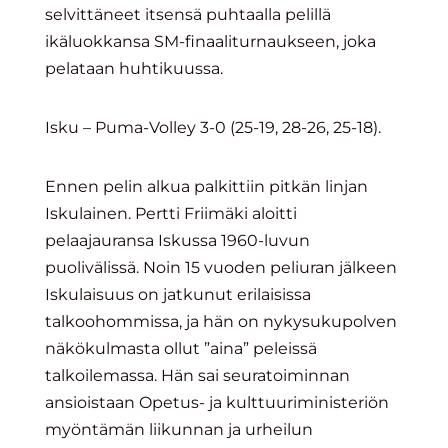
selvittäneet itsensä puhtaalla pelillä
ikäluokkansa SM-finaaliturnaukseen, joka
pelataan huhtikuussa.
Isku – Puma-Volley 3-0 (25-19, 28-26, 25-18).
Ennen pelin alkua palkittiin pitkän linjan
Iskulainen. Pertti Friimäki aloitti
pelaajauransa Iskussa 1960-luvun
puolivälissä. Noin 15 vuoden peliuran jälkeen
Iskulaisuus on jatkunut erilaisissa
talkoohommissa, ja hän on nykysukupolven
näkökulmasta ollut ”aina” peleissä
talkoilemassa. Hän sai seuratoiminnan
ansioistaan Opetus- ja kulttuuriministeriön
myöntämän liikunnan ja urheilun