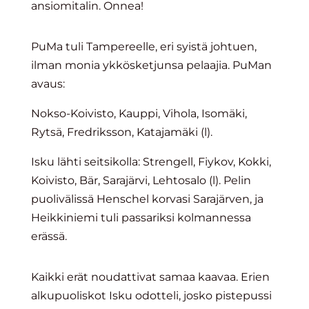
ansiomitalin. Onnea!
PuMa tuli Tampereelle, eri syistä johtuen,
ilman monia ykkösketjunsa pelaajia. PuMan
avaus:
Nokso-Koivisto, Kauppi, Vihola, Isomäki,
Rytsä, Fredriksson, Katajamäki (l).
Isku lähti seitsikolla: Strengell, Fiykov, Kokki,
Koivisto, Bär, Sarajärvi, Lehtosalo (l). Pelin
puolivälissä Henschel korvasi Sarajärven, ja
Heikkiniemi tuli passariksi kolmannessa
erässä.
Kaikki erät noudattivat samaa kaavaa. Erien
alkupuoliskot Isku odotteli, josko pistepussi