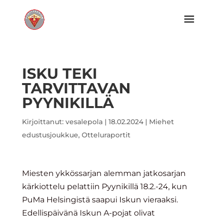
ISKU TEKI
TARVITTAVAN
PYYNIKILLÄ
Kirjoittanut:
vesalepola
|
18.02.2024
|
Miehet
edustusjoukkue
,
Otteluraportit
Miesten ykkössarjan alemman jatkosarjan
kärkiottelu pelattiin Pyynikillä 18.2.-24, kun
PuMa Helsingistä saapui Iskun vieraaksi.
Edellispäivänä Iskun A-pojat olivat