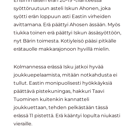
Ensimmäisen erän 20-19 -tilanteessa
syöttöruutuun asteli Iskun Ahonen, joka
syötti erän loppuun asti Eastin virheiden
avittamana. Erä päättyi Ahosen ässään. Myös
tiukka toinen erä päättyi Iskun ässäsyöttöön,
nyt Bärin toimesta. Kotiyleisö pääsi pitkälle
erätauolle makkarajonoon hyvillä mielin.
Kolmannessa erässä Isku jatkoi hyvää
joukkuepelaamista, mitään notkahdusta ei
tullut. Eastin monipuolisesti hyökkäyksiä
päättävä pistekuningas, hakkuri Taavi
Tuominen kuitenkin kannatteli
joukkuettaan, tehden pelkästään tässä
erässä 11 pistettä. Erä kääntyi lopulta niukasti
vieraille.