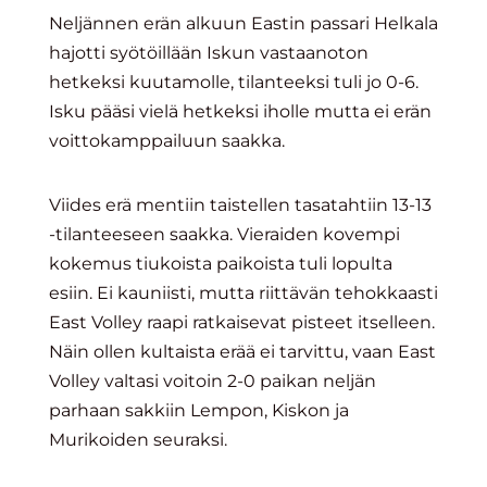
Neljännen erän alkuun Eastin passari Helkala
hajotti syötöillään Iskun vastaanoton
hetkeksi kuutamolle, tilanteeksi tuli jo 0-6.
Isku pääsi vielä hetkeksi iholle mutta ei erän
voittokamppailuun saakka.
Viides erä mentiin taistellen tasatahtiin 13-13
-tilanteeseen saakka. Vieraiden kovempi
kokemus tiukoista paikoista tuli lopulta
esiin. Ei kauniisti, mutta riittävän tehokkaasti
East Volley raapi ratkaisevat pisteet itselleen.
Näin ollen kultaista erää ei tarvittu, vaan East
Volley valtasi voitoin 2-0 paikan neljän
parhaan sakkiin Lempon, Kiskon ja
Murikoiden seuraksi.