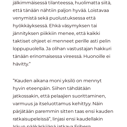
jälkimmäisessä tilanteessa, huolimatta siitä,
että tänään nähtiin paljon hyvää. Loistavaa
venymistä sekä puolustuksessa että
hyökkäyksessä. Ehkä väsymyksen tai
jännityksen piikkiin menee, että kaikki
taktiset ohjeet ei menneet perille asti pelin
loppupuolella. Ja olihan vastustajan hakkuri
tänään erinomaisessa vireessä. Huonoille ei
hävitty.”
”Kauden aikana moni yksilö on mennyt
hyvin eteenpäin. Siihen tähdätään
jatkossakin, että pelaajien suorittaminen,
varmuus ja itseluottamus kehittyy. Näin
pärjätään paremmin sitten taas ensi kauden
ratkaisupeleissä”, linjasi ensi kaudellakin
Iskun pääkäskijänä jatkava Friberg.