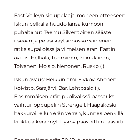
East Volleyn sielupelaaja, moneen otteeseen
Iskun pelkällä huudollansa kumoon
puhaltanut Teemu Silventoinen säästeli
itseään ja pelasi käytännössä vain erien
ratkaisupalloissa ja viimeisen erän. Eastin
avaus: Helkala, Tuominen, Kainulainen,
Tolvanen, Moisio, Nenonen, Rusko (l).
Iskun avaus: Heikkiniemi, Fiykov, Ahonen,
Koivisto, Sarajärvi, Bär, Lehtosalo (l).
Ensimmäisen erän puolivälissä passariksi
vaihtui loppupeliin Strengell. Haapakoski
hakkuroi reilun erän verran, kunnes penkillä
kiukkua kerännyt Fiykov päästettiin taas irti.