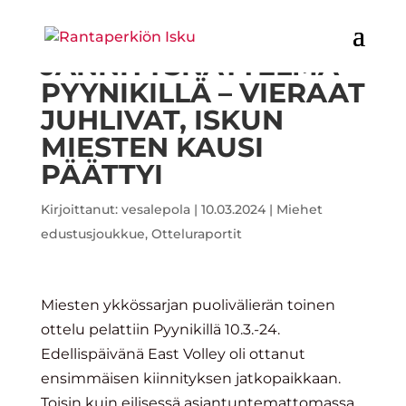
JÄNNITYSNÄYTELMÄ
PYYNIKILLÄ – VIERAAT
JUHLIVAT, ISKUN
MIESTEN KAUSI
PÄÄTTYI
Kirjoittanut:
vesalepola
|
10.03.2024
|
Miehet
edustusjoukkue
,
Otteluraportit
Miesten ykkössarjan puolivälierän toinen
ottelu pelattiin Pyynikillä 10.3.-24.
Edellispäivänä East Volley oli ottanut
ensimmäisen kiinnityksen jatkopaikkaan.
Toisin kuin eilisessä asiantuntemattomassa