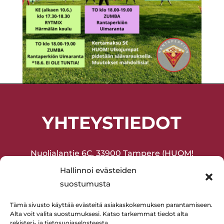
YHTEYSTIEDOT
Nuolialantie 6C, 33900 Tampere (HUOM!
Sisäänkäynti sisäpihan puolelta!)
Hallinnoi evästeiden
suostumusta
Joukkuevoimistelu ja harrasteliikunta
(lapset ja aikuiset) 045-2075377
Tämä sivusto käyttää evästeitä asiakaskokemuksen parantamiseen.
Alta voit valita suostumuksesi. Katso tarkemmat tiedot alta
Lentopallo 0400-594880
rekisteri- ja tietosuojaselosteesta.