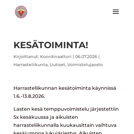
KESÄTOIMINTA!
Kirjoittanut:
Koordinaattori
|
06.07.2026
|
Harrasteliikunta
,
Uutiset
,
Voimistelujaosto
Harrasteliikunnan kesätoiminta käynnissä
1.6.-13.8.2026.
Lasten kesä temppuvoimistelu järjestettiin
5x kesäkuussa ja aikuisten
harrasteliikunnalla kuukausittain vaihtuva
kesäjumppa lukujärjestys. Aikuisten