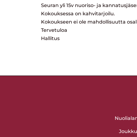
Seuran yli 15v nuoriso- ja kannatusjäs
Kokouksessa on kahvitarjoilu.
Kokoukseen ei ole mahdollisuutta osall
Tervetuloa
Hallitus
Nuoliala
Joukkue