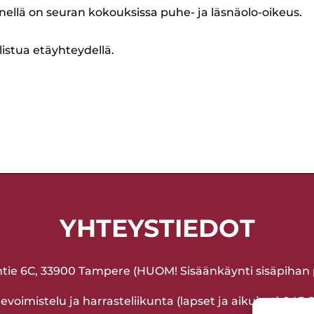
enellä on seuran kokouksissa puhe- ja läsnäolo-oikeus.
istua etäyhteydellä.
YHTEYSTIEDOT
ntie 6C, 33900 Tampere (HUOM! Sisäänkäynti sisäpihan p
voimistelu ja harrasteliikunta (lapset ja aikuiset) 045