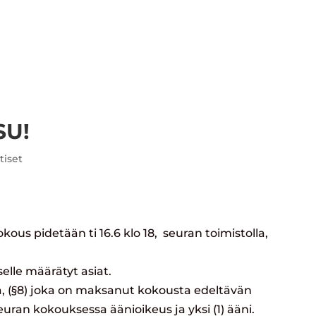
EURA
LAJIT
AJANKOHTAISTA
ILMOITT
SU!
tiset
us pidetään ti 16.6 klo 18, seuran toimistolla,
lle määrätyt asiat.
llä, (§8) joka on maksanut kokousta edeltävän
ran kokouksessa äänioikeus ja yksi (1) ääni.