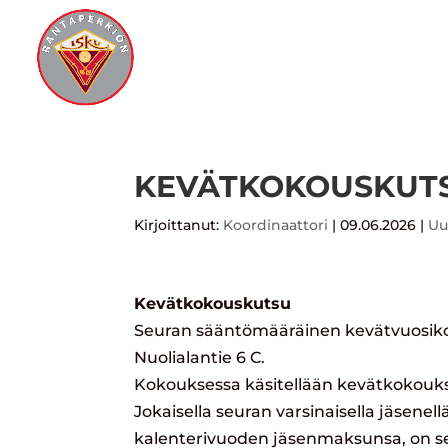
S
KEVÄTKOKOUSKUT
Kirjoittanut:
Koordinaattori
|
09.06.2026
|
Uu
Kevätkokouskutsu
Seuran sääntömääräinen kevätvuosikoko
Nuolialantie 6 C.
Kokouksessa käsitellään kevätkokoukse
Jokaisella seuran varsinaisella jäsene
kalenterivuoden jäsenmaksunsa, on seu