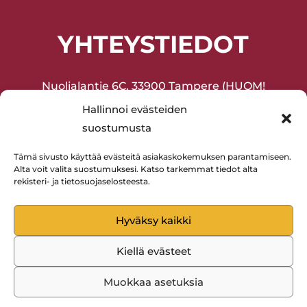
YHTEYSTIEDOT
Nuolialantie 6C, 33900 Tampere (HUOM!
Sisäänkäynti sisäpihan puolelta!)
Hallinnoi evästeiden
suostumusta
Joukkuevoimistelu ja harrasteliikunta
(lapset ja aikuiset) 045-2075377
Tämä sivusto käyttää evästeitä asiakaskokemuksen parantamiseen.
Alta voit valita suostumuksesi. Katso tarkemmat tiedot alta
Lentopallo 0400-594880
rekisteri- ja tietosuojaselosteesta.
Hyväksy kaikki
Kiellä evästeet
Rantaperkiön Isku © 2023 | WordPress-kotisivut:
Muokkaa asetuksia
Mainostoimisto Sitrusmedia Oy