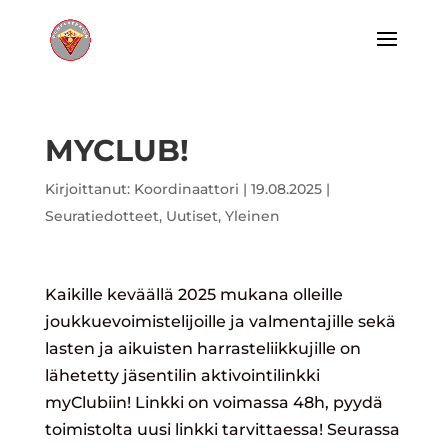
MYCLUB!
Kirjoittanut:
Koordinaattori
|
19.08.2025
|
Seuratiedotteet
,
Uutiset
,
Yleinen
Kaikille keväällä 2025 mukana olleille
joukkuevoimistelijoille ja valmentajille sekä
lasten ja aikuisten harrasteliikkujille on
lähetetty jäsentilin aktivointilinkki
myClubiin! Linkki on voimassa 48h, pyydä
toimistolta uusi linkki tarvittaessa! Seurassa