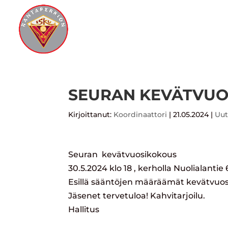
S
SEURAN KEVÄTVUOS
Kirjoittanut:
Koordinaattori
|
21.05.2024
|
Uut
Seuran kevätvuosikokous
30.5.2024 klo 18 , kerholla Nuolialantie 
Esillä sääntöjen määräämät kevätvuos
Jäsenet tervetuloa! Kahvitarjoilu.
Hallitus