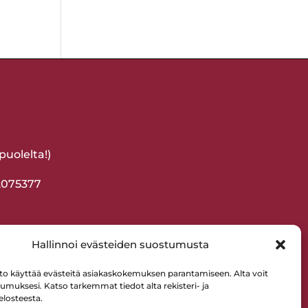
uolelta!)
-2075377
Hallinnoi evästeiden suostumusta
to käyttää evästeitä asiakaskokemuksen parantamiseen. Alta voit
tumuksesi. Katso tarkemmat tiedot alta rekisteri- ja
elosteesta.