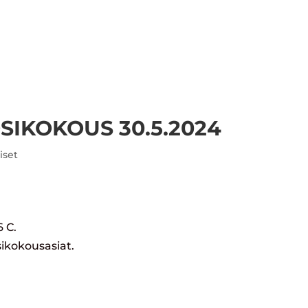
EURA
LAJIT
AJANKOHTAISTA
ILMOITT
IKOKOUS 30.5.2024
iset
6 C.
ikokousasiat.