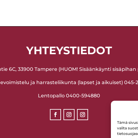
YHTEYSTIEDOT
ntie 6C, 33900 Tampere (HUOM! Sisäänkäynti sisäpihan p
voimistelu ja harrasteliikunta (lapset ja aikuiset) 045
Lentopallo 0400-594880
Tämä sivus
valita suos
tietosuojas