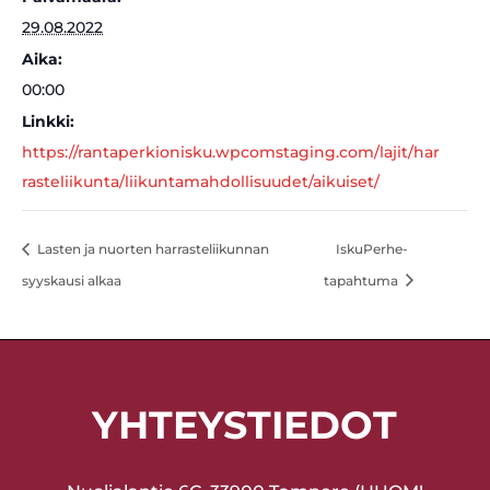
29.08.2022
Aika:
00:00
Linkki:
https://rantaperkionisku.wpcomstaging.com/lajit/har
rasteliikunta/liikuntamahdollisuudet/aikuiset/
Lasten ja nuorten harrasteliikunnan
IskuPerhe-
syyskausi alkaa
tapahtuma
YHTEYSTIEDOT