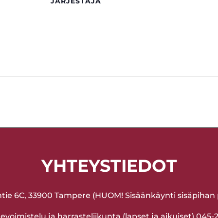
JÄRJESTÄJÄ
YHTEYSTIEDOT
ntie 6C, 33900 Tampere (HUOM! Sisäänkäynti sisäpihan p
voimistelu ja harrasteliikunta (lapset ja aikuiset) 045