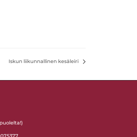
Iskun liikunnallinen kesäleiri
uolelta!)
-2075377