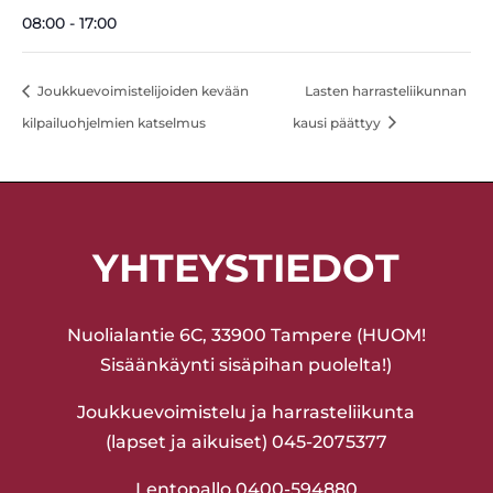
08:00 - 17:00
Joukkuevoimistelijoiden kevään
Lasten harrasteliikunnan
kilpailuohjelmien katselmus
kausi päättyy
YHTEYSTIEDOT
Nuolialantie 6C, 33900 Tampere (HUOM!
Sisäänkäynti sisäpihan puolelta!)
Joukkuevoimistelu ja harrasteliikunta
(lapset ja aikuiset) 045-2075377
Lentopallo 0400-594880