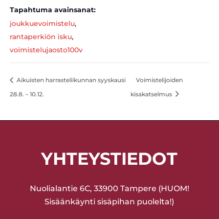
Tapahtuma avainsanat:
joukkuevoimistelu
,
rantaperkiön isku
,
voimistelujaosto100v
Aikuisten harrasteliikunnan syyskausi
Voimistelijoiden
28.8. – 10.12.
kisakatselmus
YHTEYSTIEDOT
Nuolialantie 6C, 33900 Tampere (HUOM!
Sisäänkäynti sisäpihan puolelta!)