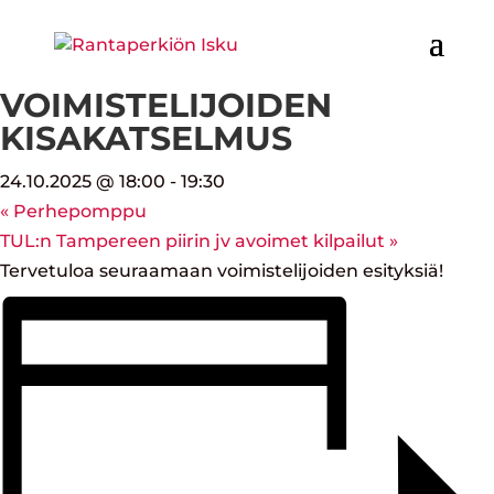
« Kaikki Tapahtumat
Tämä tapahtuma on mennyt.
VOIMISTELIJOIDEN
KISAKATSELMUS
24.10.2025 @ 18:00
-
19:30
«
Perhepomppu
TUL:n Tampereen piirin jv avoimet kilpailut
»
Tervetuloa seuraamaan voimistelijoiden esityksiä!