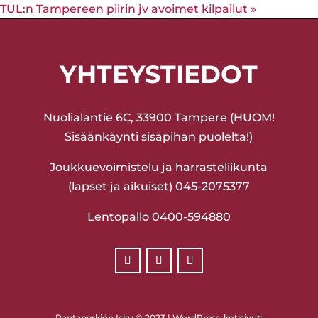
TUL:n Tampereen piirin jv avoimet kilpailut
»
YHTEYSTIEDOT
Nuolialantie 6C, 33900 Tampere (HUOM!
Sisäänkäynti sisäpihan puolelta!)
Joukkuevoimistelu ja harrasteliikunta
(lapset ja aikuiset) 045-2075377
Lentopallo 0400-594880
Rantaperkiön Isku © 2023 | WordPress-kotisivut: