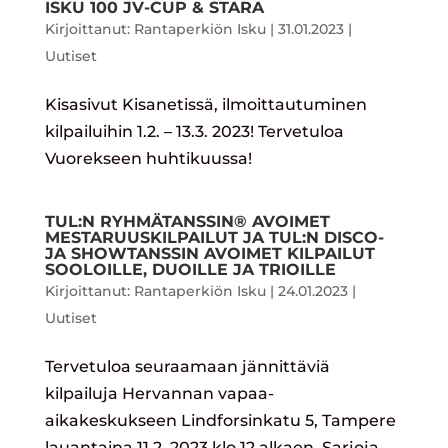
ISKU 100 JV-CUP & STARA
Kirjoittanut:
Rantaperkiön Isku
|
31.01.2023
|
Uutiset
Kisasivut Kisanetissä, ilmoittautuminen
kilpailuihin 1.2. – 13.3. 2023! Tervetuloa
Vuorekseen huhtikuussa!
TUL:N RYHMÄTANSSIN® AVOIMET
MESTARUUSKILPAILUT JA TUL:N DISCO-
JA SHOWTANSSIN AVOIMET KILPAILUT
SOOLOILLE, DUOILLE JA TRIOILLE
Kirjoittanut:
Rantaperkiön Isku
|
24.01.2023
|
Uutiset
Tervetuloa seuraamaan jännittäviä
kilpailuja Hervannan vapaa-
aikakeskukseen Lindforsinkatu 5, Tampere
lauantaina 11.2. 2023 klo 12 alkaen. Sarjoja