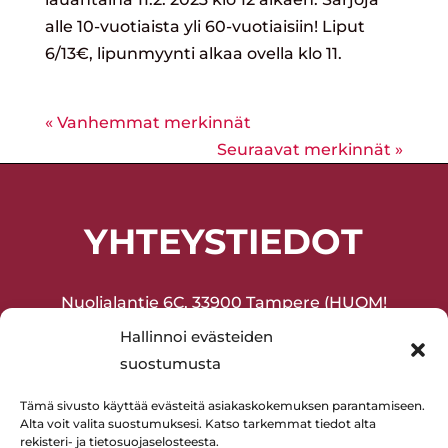
alle 10-vuotiaista yli 60-vuotiaisiin! Liput
6/13€, lipunmyynti alkaa ovella klo 11.
« Vanhemmat merkinnät
Seuraavat merkinnät »
YHTEYSTIEDOT
Nuolialantie 6C, 33900 Tampere (HUOM!
Sisäänkäynti sisäpihan puolelta!)
Hallinnoi evästeiden
suostumusta
Joukkuevoimistelu ja harrasteliikunta
(lapset ja aikuiset) 045-2075377
Tämä sivusto käyttää evästeitä asiakaskokemuksen parantamiseen.
Alta voit valita suostumuksesi. Katso tarkemmat tiedot alta
Lentopallo 0400-594880
rekisteri- ja tietosuojaselosteesta.