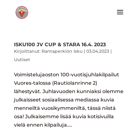
ISKU100 JV CUP & STARA 16.4. 2023
Kirjoittanut:
Rantaperkiön Isku
|
03.04.2023
|
Uutiset
Voimistelujaoston 100-vuotisjuhlakilpailut
Vuores-talossa (Rautiolanrinne 2)
lähestyvät. Juhlavuoden kunniaksi olemme
julkaisseet sosiaalisessa mediassa kuvia
menneiltä vuosikymmeniltä, tässä niistä
osa! Julkaisemme lisää kuvia kotisivuilla
vielä ennen kilpailuja....