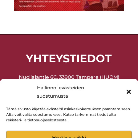
YHTEYSTIEDOT
Nuolialantie 6C, 33900 Tampere (HUOM!
Sisäänkäynti sisäpihan puolelta!)
Hallinnoi evästeiden
suostumusta
Joukkuevoimistelu ja harrasteliikunta
(lapset ja aikuiset) 045-2075377
Tämä sivusto käyttää evästeitä asiakaskokemuksen parantamiseen.
Alta voit valita suostumuksesi. Katso tarkemmat tiedot alta
Lentopallo 0400-594880
rekisteri- ja tietosuojaselosteesta.
Hyväksy kaikki