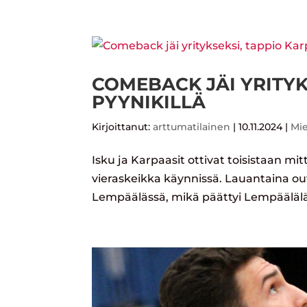
COMEBACK JÄI YRITYK
PYYNIKILLÄ
Kirjoittanut:
arttumatilainen
|
10.11.2024
|
Mi
Isku ja Karpaasit ottivat toisistaan mi
vieraskeikka käynnissä. Lauantaina ou
Lempäälässä, mikä päättyi Lempääläläi