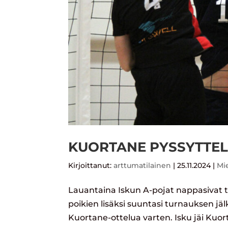
KUORTANE PYSSYTTEL
Kirjoittanut:
arttumatilainen
|
25.11.2024
|
Mi
Lauantaina Iskun A-pojat nappasivat 
poikien lisäksi suuntasi turnauksen j
Kuortane-ottelua varten. Isku jäi Kuor