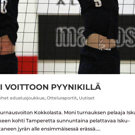
I VOITTOON PYYNIKILLÄ
ehet edustusjoukkue
,
Otteluraportit
,
Uutiset
turnausvoiton Kokkolasta. Moni turnauksen pelaaja Is
älkeen kohti Tamperetta sunnuntaina pelattavaa Isku–
taneen jyrän alle ensimmäisessä erässä....