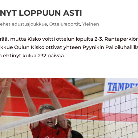
TÄNYT LOPPUUN ASTI
ehet edustusjoukkue
,
Otteluraportit
,
Yleinen
rää, mutta Kisko voitti ottelun lopulta 2-3. Rantaperkiö
kue Oulun Kisko ottivat yhteen Pyynikin Palloiluhallill
n ehtinyt kulua 232 päivää....