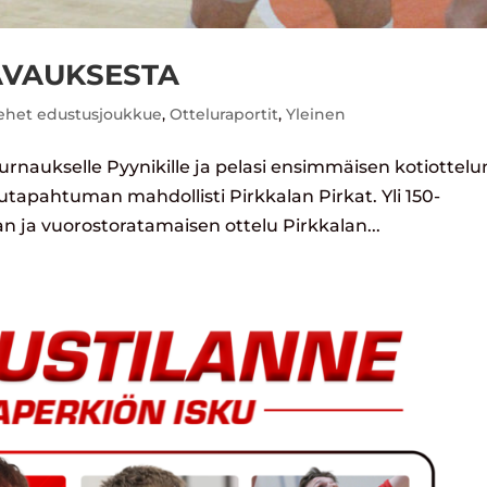
IAVAUKSESTA
ehet edustusjoukkue
,
Otteluraportit
,
Yleinen
urnaukselle Pyynikille ja pelasi ensimmäisen kotiottelu
utapahtuman mahdollisti Pirkkalan Pirkat. Yli 150-
n ja vuorostoratamaisen ottelu Pirkkalan...