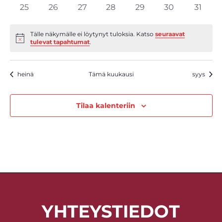
tapahtumat
tapahtumat
tapahtumat
tapahtumat
tapahtumat
tapahtumat
tapaht
0
0
0
0
0
0
0
25
26
27
28
29
30
31
tapahtumat
tapahtumat
tapahtumat
tapahtumat
tapahtumat
tapahtumat
tapah
Tälle näkymälle ei löytynyt tuloksia. Katso
seuraavat
Notice
tulevat tapahtumat
.
heinä
Tämä kuukausi
syys
Tilaa kalenteriin
YHTEYSTIEDOT