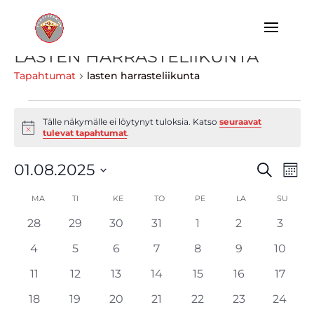
LASTEN HARRASTELIIKUNTA
Tapahtumat
lasten harrasteliikunta
TAPAHTUMAT
Tälle näkymälle ei löytynyt tuloksia. Katso
seuraavat
Notice
tulevat tapahtumat
.
TAPA
TA
01.08.2025
Etsi
Kuuk
VI
ETSI
Valitse
NA
KALENTERI
MA
MAANANTAI
TI
TIISTAI
KE
KESKIVIIKKO
TO
TORSTAI
PE
PERJANTAI
LA
LAUANTAI
AJA
SU
SUNN
päivä.
/
NÄKY
0
0
0
0
0
0
0
28
29
30
31
1
2
3
TAPAHTUMAT
NAVIG
tapahtumat
tapahtumat
tapahtumat
tapahtumat
tapahtumat
tapahtumat
tapah
0
0
0
0
0
0
0
4
5
6
7
8
9
10
tapahtumat
tapahtumat
tapahtumat
tapahtumat
tapahtumat
tapahtumat
tapah
0
0
0
0
0
0
0
11
12
13
14
15
16
17
tapahtumat
tapahtumat
tapahtumat
tapahtumat
tapahtumat
tapahtumat
tapah
0
0
0
0
0
0
0
18
19
20
21
22
23
24